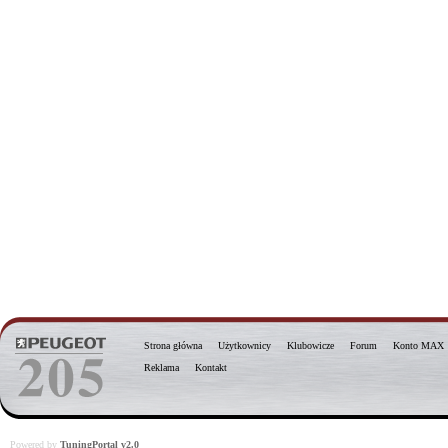
Strona główna
Użytkownicy
Klubowicze
Forum
Konto MAX
Reklama
Kontakt
Powered by
TuningPortal v2.0