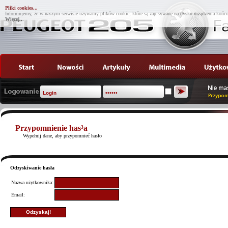
Pliki cookies...
Informujemy, że w naszym serwisie używamy plików cookie, które są zapisywane na dysku urządzenia końco
Więcej...
Przypomnienie has³a
Wypełnij dane, aby przypomnieć hasło
Odzyskiwanie hasła
Nazwa użytkownika:
Email: