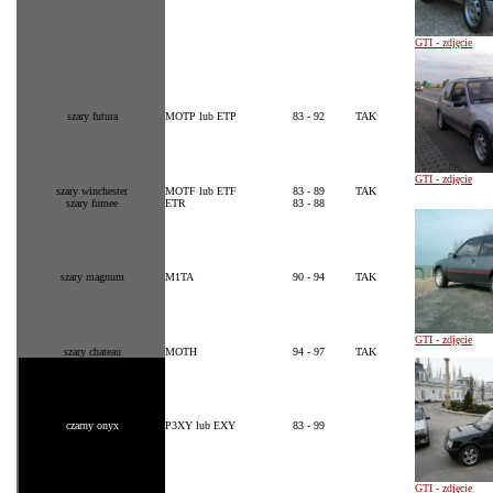
GTI - zdjęcie
szary futura
MOTP lub ETP
83 - 92
TAK
GTI - zdjęcie
szary winchester
MOTF lub ETF
83 - 89
TAK
szary fumee
ETR
83 - 88
szary magnum
M1TA
90 - 94
TAK
GTI - zdjęcie
szary chateau
MOTH
94 - 97
TAK
czarny onyx
P3XY lub EXY
83 - 99
GTI - zdjęcie