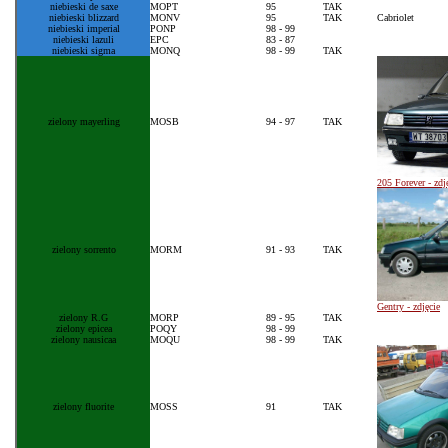
niebieski de saxe
MOPT
95
TAK
niebieski blizzard
MONV
95
TAK
Cabriolet
niebieski imperial
PONP
98 - 99
niebieski lazul
i
EPC
83 - 87
niebieski sigma
MONQ
98 - 99
TAK
zielo
n
y mayerling
MOSB
94 - 97
TAK
205 Forever - zdj
zielony sorr
ento
MORM
91 - 93
TAK
Gentry - zdjęcie
zielony R.
G
MORP
89 - 95
TAK
zielony epicea
POQY
98 - 99
zielony nausicaa
MOQU
98 - 99
TAK
zielony fluorite
MOSS
91
TAK