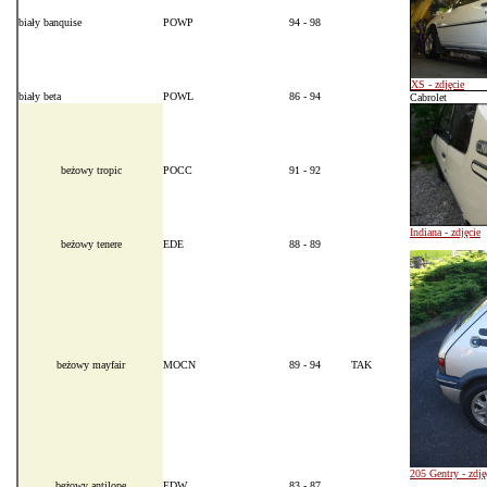
biały banquise
POWP
94 - 98
XS - zdjęcie
biały beta
POWL
86 - 94
Cabrolet
beżowy tropic
POCC
91 - 92
Indiana - zdjęcie
beżowy tenere
EDE
88 - 89
beżowy mayfair
MOCN
89 - 94
TAK
205 Gentry - zdję
beżowy antilope
EDW
83 - 8
7