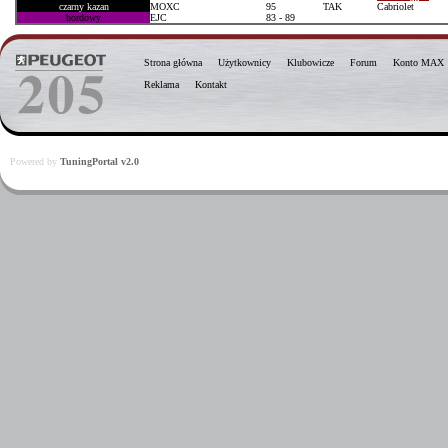
czarny kazan
MOXC
95
TAK
Cabriolet
bordowy
EJC
83 - 89
Strona główna
Użytkownicy
Klubowicze
Forum
Konto MAX
Reklama
Kontakt
Powered by
TuningPortal v2.0