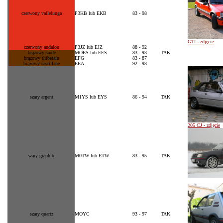
czerwony vallelunga
P3KB lub EKB
83 - 98
GTI - zdjęcie
czerwony andalou
P3JZ lub EJZ
88 - 92
brązowy sarde
MOES lub EES
83 - 93
TAK
brązowy thibetain
EFG
83 - 87
brązowy castillane
EEA
92 - 93
szary argent
M1YS lub EYS
86 - 94
TAK
205 CJ - zdjęcie
szary graphite
M0TW lub ETW
83 - 95
TAK
szary quartz
MOYC
93 - 97
TAK