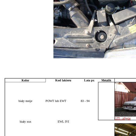
Kolor
Kod lakieru
Lata pr.
Metalik
biały meije
POWT lub EWT
83 - 94
GTI - zdjęcie
biały xxx
EWL IVI