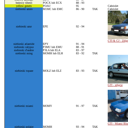
beżowy tibesti
POCX
lub ECX
88 - 93
yellow genets
POAU
95
Cabriolet
niebieski azuro
M1MC lub EMC
86 - 90
TAK
Cabriolet
niebieski azur
EPE
92 - 94
CTI & CJ - Zdjęc
niebieski atlantide
EPY
91 - 94
niebieski calypso
P3MU lub EMU
88 - 91
niebieski d'arabie
P3LA lub ELA
83 - 97
niebieski ming
MOMH lub ELH
83 - 92
TAK
niebieski topaze
MOLZ lub ELZ
83 - 93
TAK
GTI - zdjęcie
niebieski miami
MOMY
91 - 97
TAK
GTI - Miami Blu
niebieski polaire
MOMH
93 - 94
TAK