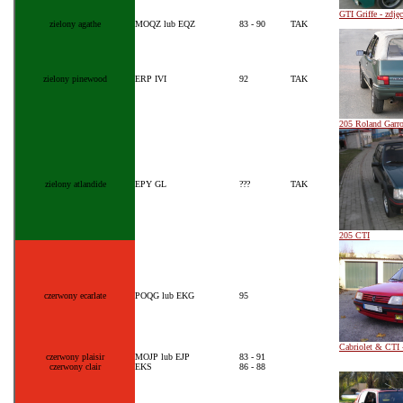
GTI Griffe - zdjęc
zielony agathe
MOQZ lub EQZ
83 - 90
TAK
zielony pinewood
ERP IVI
92
TAK
205 Roland Garr
zielony atlandide
EPY GL
???
TAK
205 CTI
czerwony ecarlate
POQG lub EKG
95
Cabriolet & CTI 
czerwony plaisir
MOJP lub EJP
83 - 91
czerwony cl
air
EKS
86 - 88