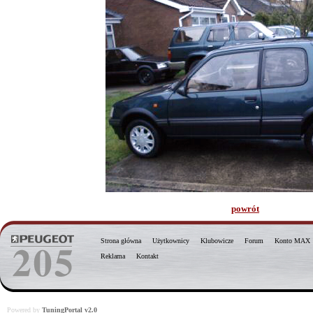
powrót
Strona główna
Użytkownicy
Klubowicze
Forum
Konto MAX
Reklama
Kontakt
Powered by
TuningPortal v2.0