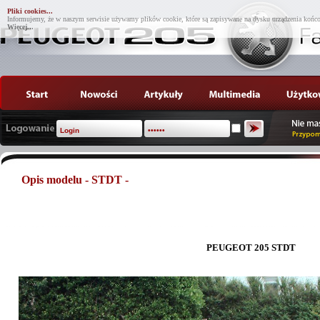
Pliki cookies...
Informujemy, że w naszym serwisie używamy plików cookie, które są zapisywane na dysku urządzenia końco
Więcej...
Opis modelu - STDT -
PEUGEOT 205 STDT