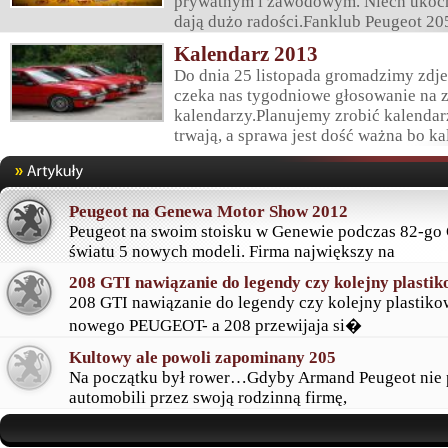
prywatnym i zawodowym. Niech ukocha
dają dużo radości.Fanklub Peugeot 205 
Kalendarz 2013
Do dnia 25 listopada gromadzimy zdje
czeka nas tygodniowe głosowanie na z
kalendarzy.Planujemy zrobić kalendar
trwają, a sprawa jest dość ważna bo ka
Peugeot na Genewa Motor Show 2012
Peugeot na swoim stoisku w Genewie podczas 82-go
światu 5 nowych modeli. Firma największy na
208 GTI nawiązanie do legendy czy kolejny plastik
208 GTI nawiązanie do legendy czy kolejny plastik
nowego PEUGEOT- a 208 przewijaja si�
Kultowy ale powoli zapominany 205
Na początku był rower…Gdyby Armand Peugeot nie po
automobili przez swoją rodzinną firmę,