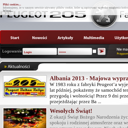
Pliki cookies...
Informujemy, że w naszym serwisie używamy plików cookie, które są zapisywane na dysku urządzenia końco
Więcej...
Albania 2013 - Majowa wypra
W 1983 roku z fabryki Peugeot’a wyjec
lat później, pokażemy że samochód te
przygodą i wolnością! Przez 9 dni prz
przejeżdżając przez Ba ...
Wesołych Świąt!
Z okazji Świąt Bożego Narodzenia ż
spokoju i rodzinnej atmosferze oraz 