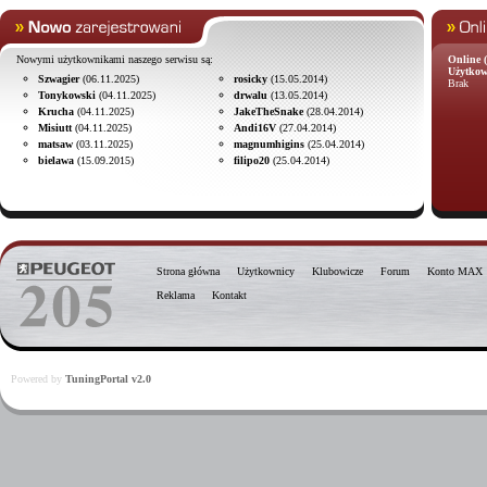
Nowymi użytkownikami naszego serwisu są:
Online (
Użytkow
Szwagier
(06.11.2025)
rosicky
(15.05.2014)
Brak
Tonykowski
(04.11.2025)
drwalu
(13.05.2014)
Krucha
(04.11.2025)
JakeTheSnake
(28.04.2014)
Misiutt
(04.11.2025)
Andi16V
(27.04.2014)
matsaw
(03.11.2025)
magnumhigins
(25.04.2014)
bielawa
(15.09.2015)
filipo20
(25.04.2014)
Strona główna
Użytkownicy
Klubowicze
Forum
Konto MAX
Reklama
Kontakt
Powered by
TuningPortal v2.0