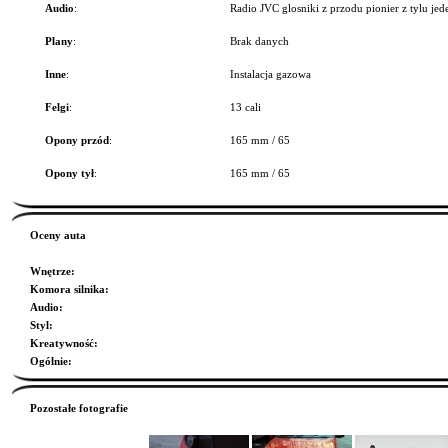
Audio
:
Radio JVC glosniki z przodu pionier z tylu jede
Plany
:
Brak danych
Inne
:
Instalacja gazowa
Felgi
:
13 cali
Opony przód
:
165 mm / 65
Opony tył
:
165 mm / 65
Oceny auta
Wnętrze
:
Komora silnika
:
Audio
:
Styl
:
Kreatywność
:
Ogólnie
:
Pozostałe fotografie