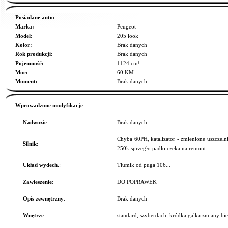
Posiadane auto:
Marka:
Peugeot
Model:
205 look
Kolor:
Brak danych
Rok produkcji:
Brak danych
Pojemność:
1124 cm³
Moc:
60 KM
Moment:
Brak danych
Wprowadzone modyfikacje
Nadwozie
:
Brak danych
Chyba 60PH, katalizator - zmienione uszczeln
Silnik
:
250k sprzegło padło czeka na remont
Układ wydech.
:
Tlumik od puga 106...
Zawieszenie
:
DO POPRAWEK
Opis zewnętrzny
:
Brak danych
Wnętrze
:
standard, szyberdach, kródka galka zmiany b