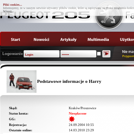
Pliki cookies...
Informujemy, że w naszym serwisie używamy plików cookie, które są zapisywane na dysku urządzenia końco
Więcej...
Podstawowe informacje o Harry
Skąd:
Kraków/Proszowice
Status konta:
Nieopłacone
GG:
Rejestracja:
24.09.2004 10:55
Ostatnio online:
14.03.2010 23:29