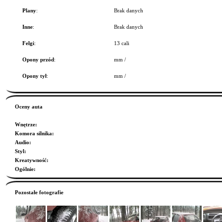
Plany
:
Brak danych
Inne
:
Brak danych
Felgi
:
13 cali
Opony przód
:
mm /
Opony tył
:
mm /
Oceny auta
Wnętrze
:
Komora silnika
:
Audio
:
Styl
:
Kreatywność
:
Ogólnie
:
Pozostałe fotografie