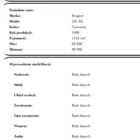
Posiadane auto:
Marka:
Peugeot
Model:
205 XE
Kolor:
Czerwony
Rok produkcji:
1988
Pojemność:
1124 cm³
Moc:
60 KM
Moment:
88 NM
Wprowadzone modyfikacje
Nadwozie
:
Brak danych
Silnik
:
Brak danych
Układ wydech.
:
Brak danych
Zawieszenie
:
Brak danych
Opis zewnętrzny
:
Brak danych
Wnętrze
:
Brak danych
Audio
:
Brak danych