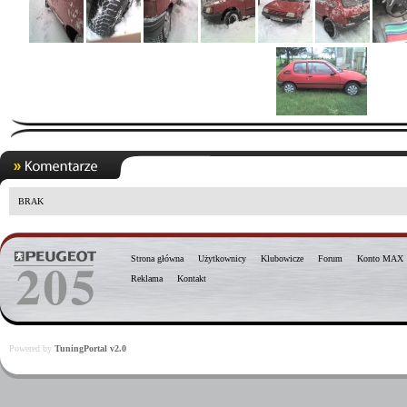
BRAK
Strona główna
Użytkownicy
Klubowicze
Forum
Konto MAX
Reklama
Kontakt
Powered by
TuningPortal v2.0