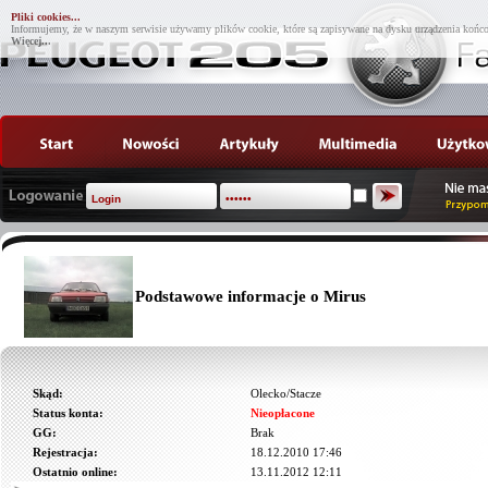
Pliki cookies...
Informujemy, że w naszym serwisie używamy plików cookie, które są zapisywane na dysku urządzenia końco
Więcej...
Podstawowe informacje o Mirus
Skąd:
Olecko/Stacze
Status konta:
Nieopłacone
GG:
Brak
Rejestracja:
18.12.2010 17:46
Ostatnio online:
13.11.2012 12:11