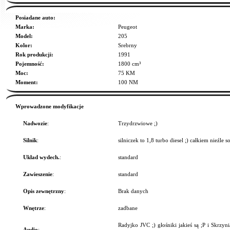
Posiadane auto:
Marka:
Peugeot
Model:
205
Kolor:
Srebrny
Rok produkcji:
1991
Pojemność:
1800 cm³
Moc:
75 KM
Moment:
100 NM
Wprowadzone modyfikacje
Nadwozie
:
Trzydrzwiowe ;)
Silnik
:
silniczek to 1,8 turbo diesel ;) całkiem nieźle
Układ wydech.
:
standard
Zawieszenie
:
standard
Opis zewnętrzny
:
Brak danych
Wnętrze
:
zadbane
Radyjko JVC ;) głośniki jakieś są ;P i Sk
Audio
: