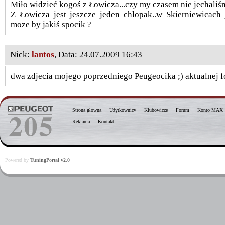
Miło widzieć kogoś z Łowicza...czy my czasem nie jechaliś
Z Łowicza jest jeszcze jeden chłopak..w Skierniewicach
moze by jakiś spocik ?
Nick:
lantos
, Data: 24.07.2009 16:43
dwa zdjecia mojego poprzedniego Peugeocika ;) aktualnej f
Strona główna
Użytkownicy
Klubowicze
Forum
Konto MAX
Reklama
Kontakt
Powered by
TuningPortal v2.0