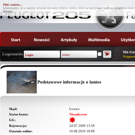
Pliki cookies...
Informujemy, że w naszym serwisie używamy plików cookie, które są zapisywane na dysku urządzenia końco
Więcej...
Podstawowe informacje o lantos
Skąd:
Łowicz
Status konta:
Nieopłacone
GG:
Rejestracja:
24.07.2009 13:59
Ostatnio online:
10.08.2010 18:08