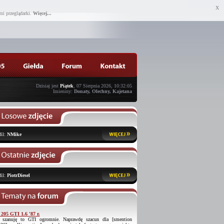
X
mi przeglądarki.
Więcej...
Dzisiaj jest
Piątek
, 07 Sierpnia 2026, 10:32:05
Imieniny:
Donaty, Olechny, Kajetana
fil:
NMike
fil:
PiotrDiesel
 205 GTI 1.6 '87 r.
 szanuję to GTI ogromnie. Naprawdę szacun dla [smention