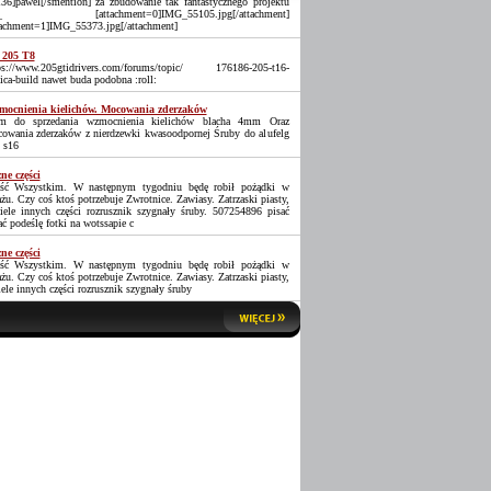
36]pawel[/smention] za zbudowanie tak fantastycznego projektu
_ [attachment=0]IMG_55105.jpg[/attachment]
tachment=1]IMG_55373.jpg[/attachment]
 205 T8
ps://www.205gtidrivers.com/forums/topic/ 176186-205-t16-
lica-build nawet buda podobna :roll:
ocnienia kielichów. Mocowania zderzaków
 do sprzedania wzmocnienia kielichów blacha 4mm Oraz
owania zderzaków z nierdzewki kwasoodpornej Śruby do alufelg
 s16
ne części
ść Wszystkim. W następnym tygodniu będę robił pożądki w
ażu. Czy coś ktoś potrzebuje Zwrotnice. Zawiasy. Zatrzaski piasty,
iele innych części rozrusznik szygnały śruby. 507254896 pisać
ać podeślę fotki na wotssapie c
ne części
ść Wszystkim. W następnym tygodniu będę robił pożądki w
ażu. Czy coś ktoś potrzebuje Zwrotnice. Zawiasy. Zatrzaski piasty,
iele innych części rozrusznik szygnały śruby