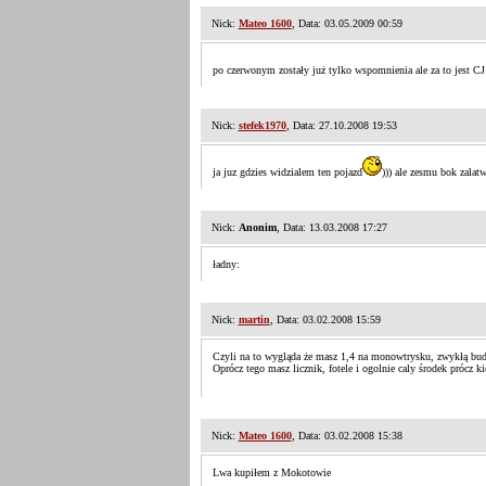
Nick:
Mateo 1600
, Data: 03.05.2009 00:59
po czerwonym zostały już tylko wspomnienia ale za to jest C
Nick:
stefek1970
, Data: 27.10.2008 19:53
ja juz gdzies widzialem ten pojazd
))) ale zesmu bok zalatw
Nick:
Anonim
, Data: 13.03.2008 17:27
ładny:
Nick:
martin
, Data: 03.02.2008 15:59
Czyli na to wygląda że masz 1,4 na monowtrysku, zwykłą bud
Oprócz tego masz licznik, fotele i ogolnie caly środek prócz k
Nick:
Mateo 1600
, Data: 03.02.2008 15:38
Lwa kupiłem z Mokotowie