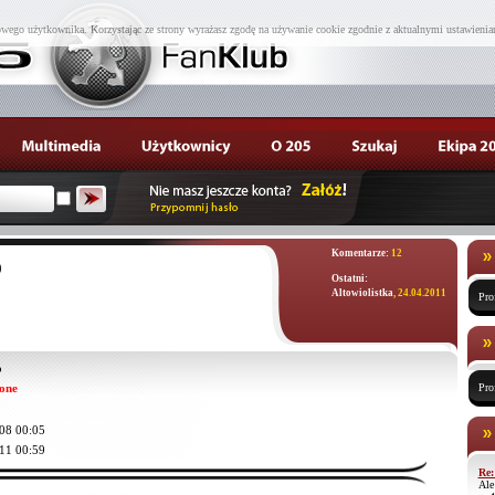
wego użytkownika. Korzystając ze strony wyrażasz zgodę na używanie cookie zgodnie z aktualnymi ustawienia
Komentarze:
12
0
Ostatni:
Altowiolistka
, 24.04.2011
Pro
o
one
Pro
08 00:05
11 00:59
Re:
Ale