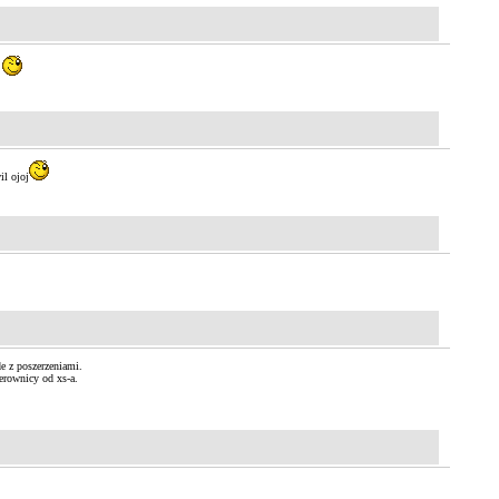
J
il ojoj
e z poszerzeniami.
ierownicy od xs-a.