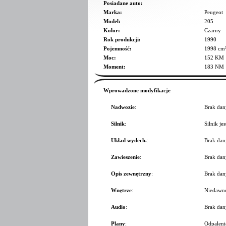
Posiadane auto:
Marka:
Peugeot
Model:
205
Kolor:
Czarny
Rok produkcji:
1990
Pojemność:
1998 cm
Moc:
152 KM
Moment:
183 NM
Wprowadzone modyfikacje
Nadwozie
:
Brak dan
Silnik
:
Silnik jes
Układ wydech.
:
Brak dan
Zawieszenie
:
Brak dan
Opis zewnętrzny
:
Brak dan
Wnętrze
:
Niedawno
Audio
:
Brak dan
Plany
:
Odpalenie