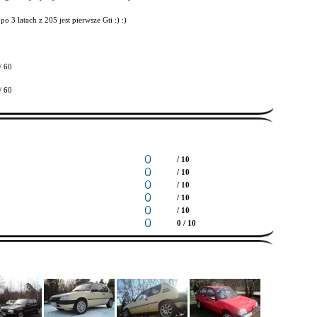
po 3 latach z 205 jest pierwsze Gti :) :)
/ 60
/ 60
/ 10
/ 10
/ 10
/ 10
/ 10
0 / 10