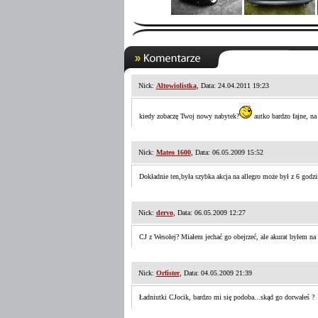
Nick:
Altowiolistka
, Data: 24.04.2011 19:23
kiedy zobaczę Twoj nowy nabytek?
autko bardzo fajne, na 
Nick:
Mateo 1600
, Data: 06.05.2009 15:52
Dokładnie ten,była szybka akcja na allegro może był z 6 godzi
Nick:
dervo
, Data: 06.05.2009 12:27
CJ z Wesołej? Miałem jechać go obejrzeć, ale akurat byłem na 
Nick:
Orfister
, Data: 04.05.2009 21:39
Ładniutki CJocik, bardzo mi się podoba...skąd go dorwałeś ?