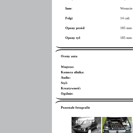
Inne
:
Wreszcie 
Felgi
:
14 cali
Opony przód
:
185 mm 
Opony tył
:
185 mm 
Oceny auta
Wnętrze
:
Komora silnika
:
Audio
:
Styl
:
Kreatywność
:
Ogólnie
:
Pozostałe fotografie