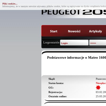
Pliki cookies...
Informujemy, że w naszym serwisie używamy plików cookie, które są zapisywane na dysku urządzenia końco
Podstawowe informacje o Mateo 160
Skąd:
Piaseczn
Status konta:
Nieopłac
GG:
Rejestracja:
03.02.20
Ostatnio online:
25.03.20