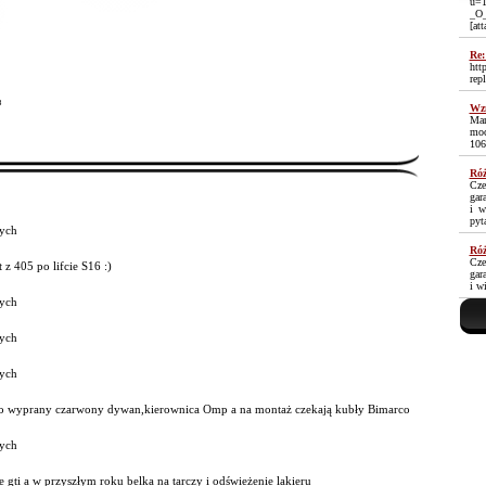
u=1
_O
[at
Re:
htt
rep
³
Wzm
Mam
moc
106
Róż
Cze
gar
i w
pyt
ych
Róż
Cze
t z 405 po lifcie S16 :)
gar
i w
ych
ych
ych
 wyprany czarwony dywan,kierownica Omp a na montaż czekają kubły Bimarco
ych
 gti a w przyszłym roku belka na tarczy i odświeżenie lakieru