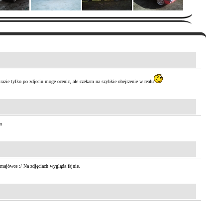
razie tylko po zdjeciu moge ocenic, ale czekam na szybkie obejrzenie w realu
n
majówce :/ Na zdjęciach wygląda fajnie.