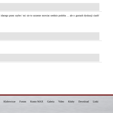
idacego przez szybe:/ mi sie to szczerze mowiac srednio podoba ... ale o gustach dyskusji ciach!
Klubowicze
Forum
Konto MAX
Galeria
Video
Kluby
Download
Linki