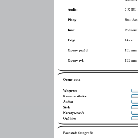
Audio
:
2 X JBL 
Plany
:
Brak dan
Inne
:
Podświet
Felgi
:
14 cali
Opony przód
:
135 mm 
Opony tył
:
135 mm 
Oceny auta
Wnętrze
:
Komora silnika
:
Audio
:
Styl
:
Kreatywność
:
Ogólnie
:
Pozostałe fotografie