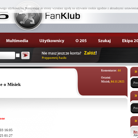
wego użytkownika. Korzystając ze strony wyrażasz zgodę na używanie cookie zgodnie z aktualnymi ustawienia
Komentarze:
44
Ostatni:
Misiek
, 04.11.2025
Pro
e o Misiek
Pro
one
03 16:05
Re:
Ale
25 01:27