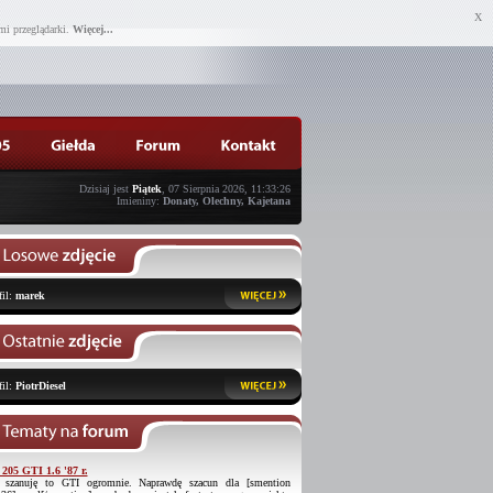
X
mi przeglądarki.
Więcej...
Dzisiaj jest
Piątek
, 07 Sierpnia 2026, 11:33:26
Imieniny:
Donaty, Olechny, Kajetana
fil:
marek
fil:
PiotrDiesel
 205 GTI 1.6 '87 r.
 szanuję to GTI ogromnie. Naprawdę szacun dla [smention