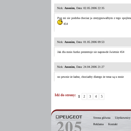
Nick:
Anonim
, Data: 02.05.2006 22:35
Pug mi sie podoba chociaz ja zrezygnowalbym z tego spojlera 
454
Nick:
Anonim
, Data: 01.05.2006 09:53
Jak dla mnie Autko prezentuje sie naprawde świetnie 454
Nick:
Anonim
, Data: 24.04.2006 21:27
no pewnie że ładne, chociażby dlatego że teraz są u mnie
Idź do strony:
1
2
3
4
5
Strona główna
Użytkownicy
Reklama
Kontakt