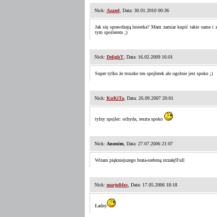
Nick:
Azazel
, Data: 30.01.2010 00:36
Jak się sprawdzają lusterka? Mam zamiar kupić takie same i
tym spoilerem ;)
Nick:
DelighT
, Data: 16.02.2009 16:01
Super tylko że troszke ten spojlerek ale ogolnie jest spoko ;)
Nick:
KuKiTa
, Data: 26.09.2007 20:01
tylny spojler: ochyda, reszta spoko
Nick:
Anonim
, Data: 27.07.2006 21:07
Witam piękniejszego brata-srebrną strzałę!Full
Nick:
marjo84xs
, Data: 17.05.2006 18:18
Ładny