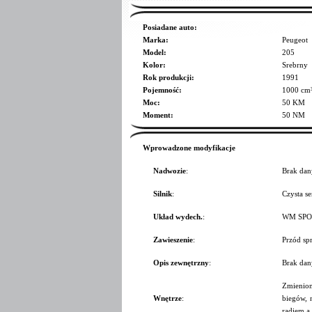
Posiadane auto:
Marka:
Peugeot
Model:
205
Kolor:
Srebrny
Rok produkcji:
1991
Pojemność:
1000 cm
Moc:
50 KM
Moment:
50 NM
Wprowadzone modyfikacje
Nadwozie
:
Brak dan
Silnik
:
Czysta se
Układ wydech.
:
WM SPOR
Zawieszenie
:
Przód spr
Opis zewnętrzny
:
Brak dan
Zmienion
Wnętrze
:
biegów, 
radiem a