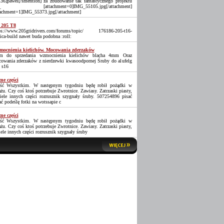
36]pawel[/smention] za zbudowanie tak fantastycznego projektu
_ [attachment=0]IMG_55105.jpg[/attachment]
tachment=1]IMG_55373.jpg[/attachment]
 205 T8
ps://www.205gtidrivers.com/forums/topic/ 176186-205-t16-
lica-build nawet buda podobna :roll:
ocnienia kielichów. Mocowania zderzaków
 do sprzedania wzmocnienia kielichów blacha 4mm Oraz
owania zderzaków z nierdzewki kwasoodpornej Śruby do alufelg
 s16
ne części
ść Wszystkim. W następnym tygodniu będę robił pożądki w
ażu. Czy coś ktoś potrzebuje Zwrotnice. Zawiasy. Zatrzaski piasty,
iele innych części rozrusznik szygnały śruby. 507254896 pisać
ać podeślę fotki na wotssapie c
ne części
ść Wszystkim. W następnym tygodniu będę robił pożądki w
ażu. Czy coś ktoś potrzebuje Zwrotnice. Zawiasy. Zatrzaski piasty,
iele innych części rozrusznik szygnały śruby