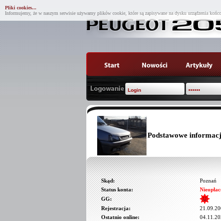
Pliki cookies...
Informujemy, że w naszym serwisie używamy plików cookie, które są zapisywane na dysku urządzenia końco
Podstawowe informacj
Skąd:
Poznań
Status konta:
Nieopłac
GG:
Rejestracja:
21.09.20
Ostatnio online:
04.11.20