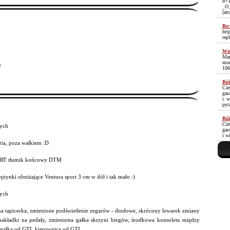
u=1
_O
[at
Re:
htt
rep
Wzm
Mam
moc
³
106
Róż
Cze
gar
i w
pyt
Róż
Cze
ych
gar
i w
ria, poza wałkiem :D
T tłumik końcowy DTM
ężynki obniżające Ventura sport 3 cm w dół i tak mało :)
ych
a tapicerka, zmienione podświetlenie zegarów - diodowe, skrócony lewarek zmiany
nakładki na pedały, zmieniona gałka skrzyni biegów, środkowa konsoleta między
 gałką od GTI, kierownica od GTI