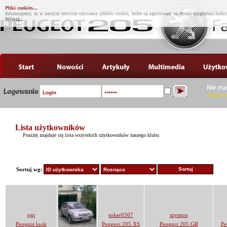
Pliki cookies...
Informujemy, że w naszym serwisie używamy plików cookie, które są zapisywane na dysku urządzenia końco
Więcej...
Lista użytkowników
Poniżej znajduje się lista wszystkich użytkowników naszego klubu
Sortuj wg:
pgt
soker0307
szymon
Peugeot look
Peugeot 205 XS
Peugeot 205 GR
Pe