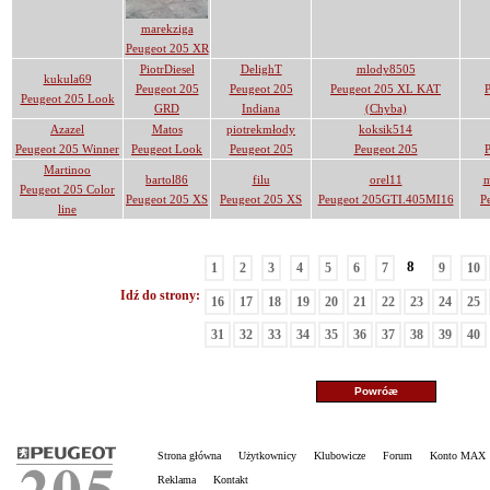
marekziga
Peugeot 205 XR
PiotrDiesel
DelighT
mlody8505
kukula69
Peugeot 205
Peugeot 205
Peugeot 205 XL KAT
Peugeot 205 Look
GRD
Indiana
(Chyba)
Azazel
Matos
piotrekmłody
koksik514
Peugeot 205 Winner
Peugeot Look
Peugeot 205
Peugeot 205
Martinoo
bartol86
filu
orel11
m
Peugeot 205 Color
Peugeot 205 XS
Peugeot 205 XS
Peugeot 205GTI.405MI16
P
line
8
1
2
3
4
5
6
7
9
10
Idź do strony:
16
17
18
19
20
21
22
23
24
25
31
32
33
34
35
36
37
38
39
40
Strona główna
Użytkownicy
Klubowicze
Forum
Konto MAX
Reklama
Kontakt