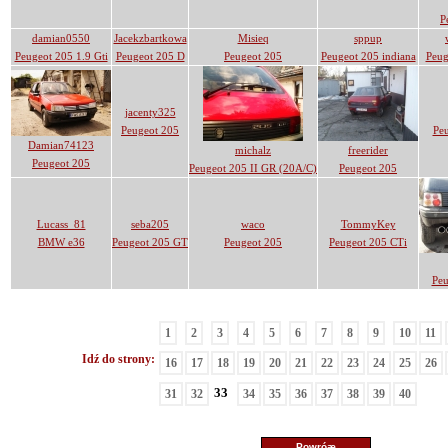
P
damian0550
Jacekzbartkowa
Misieq
sppup
Peugeot 205 1.9 Gti
Peugeot 205 D
Peugeot 205
Peugeot 205 indiana
Peug
jacenty325
Peugeot 205
Peu
Damian74123
michalz
freerider
Peugeot 205
Peugeot 205 II GR (20A/C)
Peugeot 205
Lucass_81
seba205
waco
TommyKey
BMW e36
Peugeot 205 GT
Peugeot 205
Peugeot 205 CTi
Peu
1
2
3
4
5
6
7
8
9
10
11
Idź do strony:
16
17
18
19
20
21
22
23
24
25
26
33
31
32
34
35
36
37
38
39
40