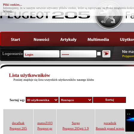
Pliki cookies...
Informujemy, że w naszym serwisie używamy plików cookie, które są zapisywane na dysku urządzenia końco
Więcej...
Lista użytkowników
Poniżej znajduje się lista wszystkich użytkowników naszego klubu
Sortuj wg:
decafkak
matos3103
Surge
poradnik
Peugeot 205
Peugeot gr
Peugeot 205gti 1.9
Renault grand scenic