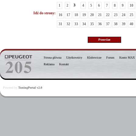
3
1
2
4
5
6
7
8
9
10
Idź do strony:
16
17
18
19
20
21
22
23
24
25
31
32
33
34
35
36
37
38
39
40
Strona główna
Użytkownicy
Klubowicze
Forum
Konto MAX
Reklama
Kontakt
Powered by
TuningPortal v2.0