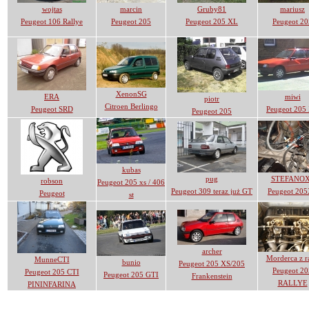
wojtas
marcin
Gruby81
mariusz
Peugeot 106 Rallye
Peugeot 205
Peugeot 205 XL
Peugeot 20
XenonSG
ERA
miwi
piotr
Citroen Berlingo
Peugeot SRD
Peugeot 205
Peugeot 205
kubas
pug
STEFANO
robson
Peugeot 205 xs / 406
Peugeot 309 teraz już GT
Peugeot 20
Peugeot
st
archer
Morderca z r
MunneCTI
bunio
Peugeot 205 XS/205
Peugeot 20
Peugeot 205 CTI
Peugeot 205 GTI
Frankenstein
RALLYE
PININFARINA