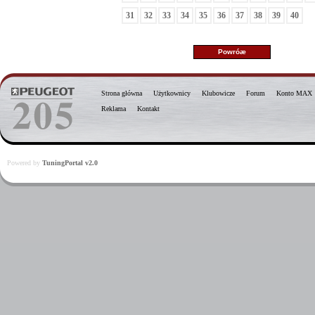
31
32
33
34
35
36
37
38
39
40
Strona główna
Użytkownicy
Klubowicze
Forum
Konto MAX
Reklama
Kontakt
Powered by
TuningPortal v2.0