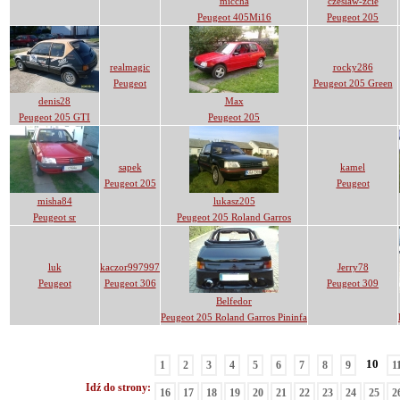
miccha
czeslaw-zcie
Peugeot 405Mi16
Peugeot 205
realmagic
rocky286
Peugeot
Peugeot 205 Green
denis28
Max
Peugeot 205 GTI
Peugeot 205
sapek
kamel
Peugeot 205
Peugeot
misha84
lukasz205
Peugeot sr
Peugeot 205 Roland Garros
luk
kaczor997997
Jerry78
Peugeot
Peugeot 306
Peugeot 309
Belfedor
Peugeot 205 Roland Garros Pininfa
10
1
2
3
4
5
6
7
8
9
1
Idź do strony:
16
17
18
19
20
21
22
23
24
25
2