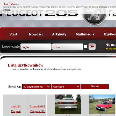
Pliki cookies...
Informujemy, że w naszym serwisie używamy plików cookie, które są zapisywane na dysku urządzenia końco
Więcej...
Lista użytkowników
Poniżej znajduje się lista wszystkich użytkowników naszego klubu
Sortuj wg:
zytka44
konrado019
Peugeot
Peugeot 205