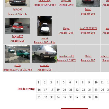
miankowy
fugazi84
ti
Peugeot 406 Coupe
Honda Civic
Peuge
Pebol
PePe205
Peugeot 205
Peugeot 205 GTi
Gogo
piotr290219922
ku
Peugeot 205
Peugeot 205
Peuge
Majkel37
janczi
Peugeot 205
Peugeot 205 rallye
mandzuros01
Major
kubus_
Peugeot 1.6 GTI
Peugeot 205
Peuge
griffe
czuniek
Peugeot 205 GTI GRIFFE
Peugeot 205
1
2
3
4
5
6
7
8
9
10
11
1
Idź do strony:
16
17
18
19
20
21
22
23
24
25
26
2
37
31
32
33
34
35
36
38
39
40