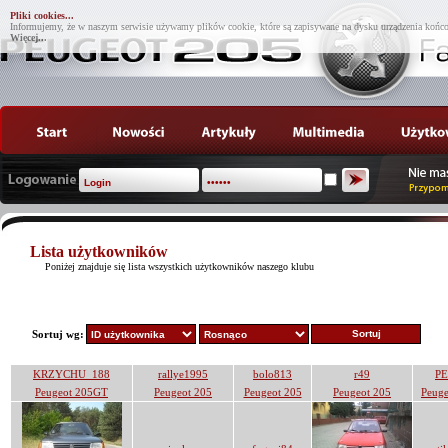
Pliki cookies...
Informujemy, że w naszym serwisie używamy plików cookie, które są zapisywane na dysku urządzenia końco
Więcej...
Lista użytkowników
Poniżej znajduje się lista wszystkich użytkowników naszego klubu
Sortuj wg:
KRZYCHU_188
rallye1995
bolo813
r49
PE
Peugeot 205GT
Peugeot 205
Peugeot 205
Peugeot 205
Peuge