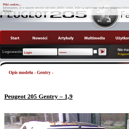
Pliki cookies...
Informujemy, że w naszym serwisie używamy plików cookie, które są zapisywane na dysku urządzenia końco
Więcej...
Opis modelu - Gentry -
Peugeot
205
Gentry
– 1,9