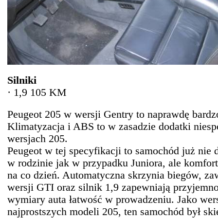
Silniki
·
1,9 105 KM
Peugeot
205 w wersji Gentry to naprawdę bard
Klimatyzacja i ABS to w zasadzie dodatki nies
wersjach 205.
Peugeot w tej specyfikacji to samochód już nie 
w rodzinie jak w przypadku Juniora, ale komfo
na co dzień. Automatyczna skrzynia biegów, za
wersji GTI oraz silnik 1,9 zapewniają przyjemno
wymiary
auta
łatwość w prowadzeniu. Jako wers
najprostszych modeli 205, ten samochód był sk