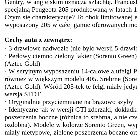
Gentry, w angielskim oznacza szlachtę. Francusk
specjalną Peugeota 205 produkowaną w latach 
Czym się charakteryzuje? To obok limitowanej ed
wyposażony 205 w całej gamie oferowanych mo
Cechy
auta
z zewnątrz:
· 3-drzwiowe nadwozie (nie było wersji 5-drzw
· Perłowy ciemno zielony lakier (Sorento Green)
(Aztec Gold)
· W seryjnym wyposażeniu 14-calowe alufelgi
również w większym modelu 405. Srebrne (Soren
(Aztec Gold). Wśród 205-tek te felgi miały jedy
wersja STDT
· Oryginalnie przyciemniane na brązowo szyby
· Identyczne jak w wersji GTI zderzaki, dokładk
poszerzenia boczne (różnica to srebrna, a nie c
ozdobna). Modele w kolorze Sorento Green, w
miały nietypowe, zielone poszerzenia boczne or