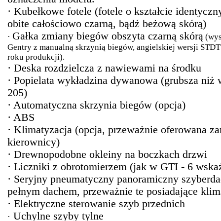
· Kubełkowe fotele (fotele o kształcie identyc
obite całościowo czarną, bądź beżową skórą)
Gałka zmiany biegów obszyta czarną skórą
·
(wys
Gentry z manualną skrzynią biegów, angielskiej wersji STDT
roku produkcji).
· Deska rozdzielcza z nawiewami na środku
· Popielata wykładzina dywanowa (grubsza niż
205)
· Automatyczna skrzynia biegów (opcja)
· ABS
· Klimatyzacja (opcja, przeważnie oferowana z
kierownicy)
· Drewnopodobne okleiny na boczkach drzwi
· Liczniki z obrotomierzem (jak w GTI - 6 wsk
· Seryjny pneumatyczny panoramiczny szyberdac
pełnym dachem, przeważnie te posiadające klim
· Elektryczne sterowanie szyb przednich
Uchylne szyby tylne
·