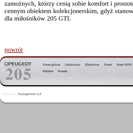
zamożnych, którzy cenią sobie komfort i prostotę
cennym obiektem kolekcjonerskim, gdyż stanowi
dla miłośników 205 GTI.
powrót
Strona główna
Użytkownicy
Klubowicze
Forum
Konto MAX
Reklama
Kontakt
Powered by
TuningPortal v2.0