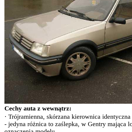
Cechy
auta
z wewnątrz:
· Trójramienna, skórzana kierownica identyczn
- jedyna różnica to zaślepka, w Gentry mająca l
oznaczenia modelu.