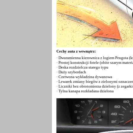
Cechy
auta
z wewnątrz:
·
Dwuramienna kierownica z logiem
Peugota
(k
·
Prostej konstrukcji fotele (obite szarym mater
·
Deska rozdzielcza starego typu
·
Duży
szyberdach
·
Czerwona wykładzina dywanowa
·
Lewarek zmiany biegów z zielonymi oznacze
·
Liczniki bez obrotomierza dzielony (z zegark
·
Tylna kanapa rozkładana dzielona