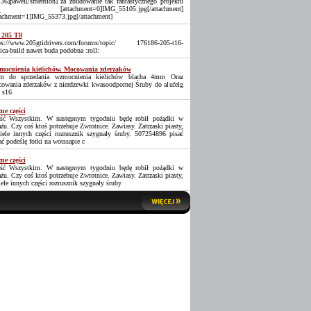
36]pawel[/smention] za zbudowanie tak fantastycznego projektu
_ [attachment=0]IMG_55105.jpg[/attachment]
tachment=1]IMG_55373.jpg[/attachment]
 205 T8
ps://www.205gtidrivers.com/forums/topic/ 176186-205-t16-
lica-build nawet buda podobna :roll:
ocnienia kielichów. Mocowania zderzaków
 do sprzedania wzmocnienia kielichów blacha 4mm Oraz
owania zderzaków z nierdzewki kwasoodpornej Śruby do alufelg
 s16
ne części
ść Wszystkim. W następnym tygodniu będę robił pożądki w
ażu. Czy coś ktoś potrzebuje Zwrotnice. Zawiasy. Zatrzaski piasty,
iele innych części rozrusznik szygnały śruby. 507254896 pisać
ać podeślę fotki na wotssapie c
ne części
ść Wszystkim. W następnym tygodniu będę robił pożądki w
ażu. Czy coś ktoś potrzebuje Zwrotnice. Zawiasy. Zatrzaski piasty,
iele innych części rozrusznik szygnały śruby