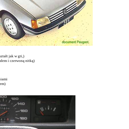
ształt jak w
gti
,)
iałem i czerwoną nitką)
niami
iem)