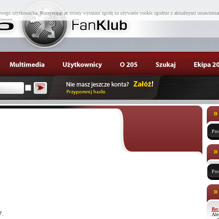
wego użytkownika. Korzystając ze strony wyrażasz zgodę na używanie cookie zgodnie z aktualnymi ustawienia
Pro
Pro
Re:
7.
Ale