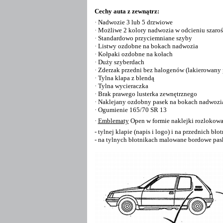
Cechy
auta
z zew
nątrz:
·
Nadwozie 3 lub 5 drzwiowe
·
Możliwe 2 kolory nadwozia w odcieniu szaroś
·
Standardowo przyciemniane szyby
·
Listwy ozdobne na bokach nadwozia
·
Kołpaki ozdobne na kołach
·
Duży
szyberdach
·
Zderzak przedni bez halogenów (lakierowany
·
Tylna klapa z blendą
·
Tylna wycieraczka
·
Brak prawego lusterka zewnętrznego
·
Naklejany ozdobny pasek na bokach nadwozia
·
Ogumienie 165/70 SR 13
·
Emblematy
Open
w formie naklejki rozlokowa
- tylnej klapie (napis i logo) i na przednich bło
- na tylnych błotnikach malowane bordowe pas