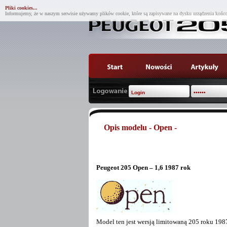
Pliki cookies...
Informujemy, że w naszym serwisie używamy plików cookie, które są zapisywane na dysku urządzenia końco
Opis modelu - Open -
Peugeot
205
Open
– 1,6 1987 rok
Model
ten jest wersją limitowaną 205 roku 198