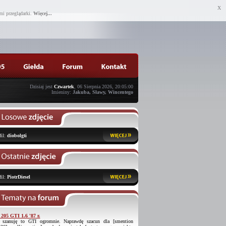
X
mi przeglądarki.
Więcej...
Dzisiaj jest
Czwartek
, 06 Sierpnia 2026, 20:05:00
Imieniny:
Jakuba, Sławy, Wincentego
fil:
diobolgti
fil:
PiotrDiesel
 205 GTI 1.6 '87 r.
 szanuję to GTI ogromnie. Naprawdę szacun dla [smention