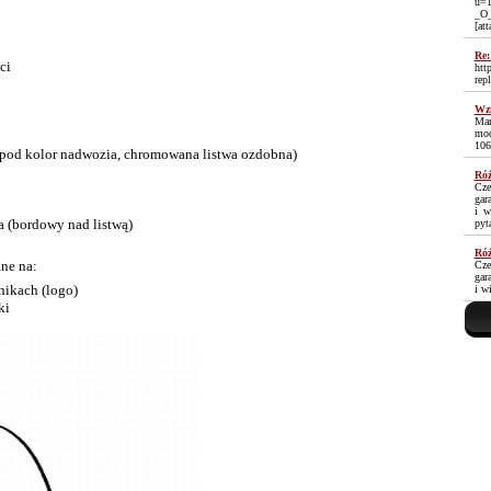
u=1
_O
[at
Re:
ci
htt
rep
Wzm
Mam
moc
106
 pod kolor nadwozia, chromowana listwa ozdobna)
Róż
Cze
gar
i w
 (bordowy nad listwą)
pyt
Róż
ne na:
Cze
gar
tnikach (logo)
i w
ki