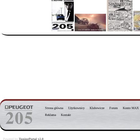
Strona główna
Użytkownicy
Klubowicze
Forum
Konto MAX
Reklama
Kontakt
Powered by
TuningPortal v2.0