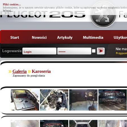
Pliki cookies...
Informujemy, że w naszym serwisie używamy plików cookie, które są zapisywane na dysku urządzenia końco
Więcej...
Galeria
Karoseria
Zapraszamy do przegl±dania