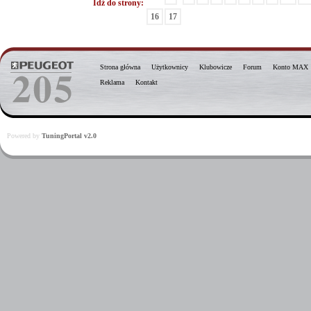
Idź do strony:
16
17
Strona główna
Użytkownicy
Klubowicze
Forum
Konto MAX
Reklama
Kontakt
Powered by
TuningPortal v2.0